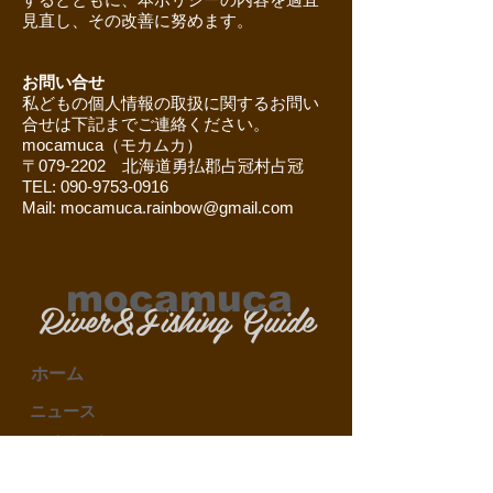
見直し、その改善に努めます。
お問い合せ
私どもの個人情報の取扱に関するお問い
合せは下記までご連絡ください。
mocamuca（モカムカ）
〒079-2202 北海道勇払郡占冠村占冠
TEL: 090-9753-0916
Mail: mocamuca.rainbow@gmail.com
mocamuca
River&Fishing Guide
ホーム
​ニュース
イベント
ブログ