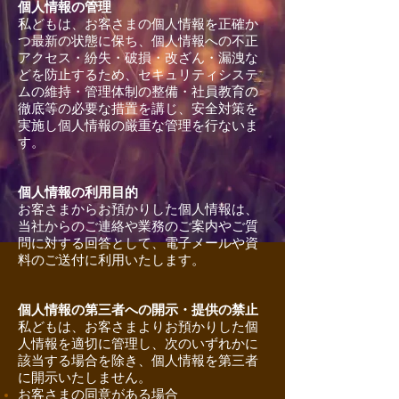
個人情報の管理
私どもは、お客さまの個人情報を正確か
つ最新の状態に保ち、個人情報への不正
アクセス・紛失・破損・改ざん・漏洩な
どを防止するため、セキュリティシステ
ムの維持・管理体制の整備・社員教育の
徹底等の必要な措置を講じ、安全対策を
実施し個人情報の厳重な管理を行ないま
す。
個人情報の利用目的
お客さまからお預かりした個人情報は、
当社からのご連絡や業務のご案内やご質
問に対する回答として、電子メールや資
料のご送付に利用いたします。
個人情報の第三者への開示・提供の禁止
私どもは、お客さまよりお預かりした個
人情報を適切に管理し、次のいずれかに
該当する場合を除き、個人情報を第三者
に開示いたしません。
お客さまの同意がある場合